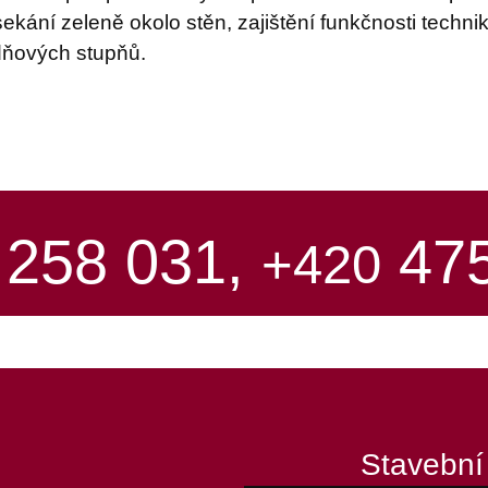
sekání zeleně okolo stěn, zajištění funkčnosti tech
dňových stupňů.
 258 031,
475
+420
Stavební