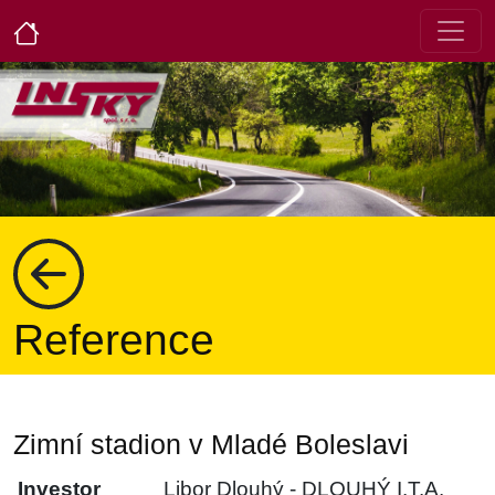
Reference
Zimní stadion v Mladé Boleslavi
Investor
Libor Dlouhý - DLOUHÝ I.T.A.