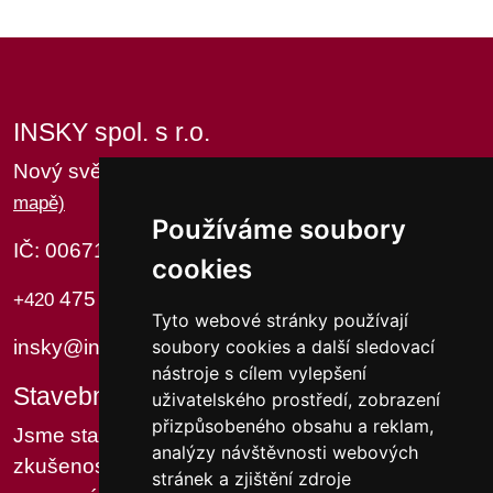
INSKY spol. s r.o.
Nový svět 100, 400 07 Ústí nad Labem
(Ukázat na
mapě)
Používáme soubory
IČ: 00671533 DIČ: CZ00671533
cookies
475 258 031,
475 258 089
+420
+420
Tyto webové stránky používají
insky@insky.cz
soubory cookies a další sledovací
nástroje s cílem vylepšení
Stavební firma
uživatelského prostředí, zobrazení
přizpůsobeného obsahu a reklam,
Jsme stavební firmou s dlouholetými
analýzy návštěvnosti webových
zkušenostmi a praxí v oboru stavebnictví a
stránek a zjištění zdroje